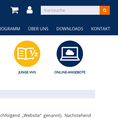
Kurse
suchen
(AKT
ROGRAMM
ÜBER UNS
DOWNLOADS
KONTAKT
JUNGE VHS
ONLINE-ANGEBOTE
chfolgend „Website“ genannt). Nachstehend