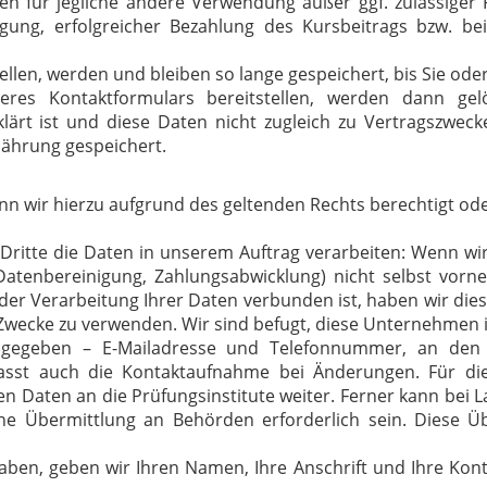
en für jegliche andere Verwendung außer ggf. zulässiger
gung, erfolgreicher Bezahlung des Kursbeitrags bzw. be
tellen, werden und bleiben so lange gespeichert, bis Sie ode
res Kontaktformulars bereitstellen, werden dann ge
eklärt ist und diese Daten nicht zugleich zu Vertragszw
jährung gespeichert.
n wir hierzu aufgrund des geltenden Rechts berechtigt oder 
Dritte die Daten in unserem Auftrag verarbeiten: Wenn wir 
 Datenbereinigung, Zahlungsabwicklung) nicht selbst vo
der Verarbeitung Ihrer Daten verbunden ist, haben wir dies
 Zwecke zu verwenden. Wir sind befugt, diese Unternehmen i
egeben – E-Mailadresse und Telefonnummer, an den je
asst auch die Kontaktaufnahme bei Änderungen. Für die 
chen Daten an die Prüfungsinstitute weiter. Ferner kann bei
ine Übermittlung an Behörden erforderlich sein. Diese Ü
haben, geben wir Ihren Namen, Ihre Anschrift und Ihre Kon