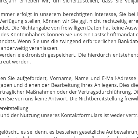
tsjahr erheben wir, um sicherzustellen, dass Sie volljäh
ummer erfolgt in unserem berechtigten Interesse, Sie be
rfügung stellen, können wir Sie ggf. nicht rechtzeitig err
et. Die Nichtangabe von freiwilligen Daten hat keine Ausw
 Kontoinhabers können Sie uns ein Lastschriftmandat ert
ndats. Wenn Sie uns die zwingend erforderlichen Bankdaten n
 anderweitig veranlassen.
n werden elektronisch gespeichert. Die hierdurch entst
etreut werden.
en Sie aufgefordert, Vorname, Name und E-Mail-Adresse
aben und dienen der Bearbeitung Ihres Anliegens. Dies dien
traglicher Maßnahmen oder der Vertragsdurchführung. Die 
n Sie von uns keine Antwort. Die Nichtbereitstellung freiwil
ereitstellung
 und der Nutzung unseres Kontaktformulars ist weder vertra
löscht, es sei denn, es bestehen gesetzliche Aufbewahrung